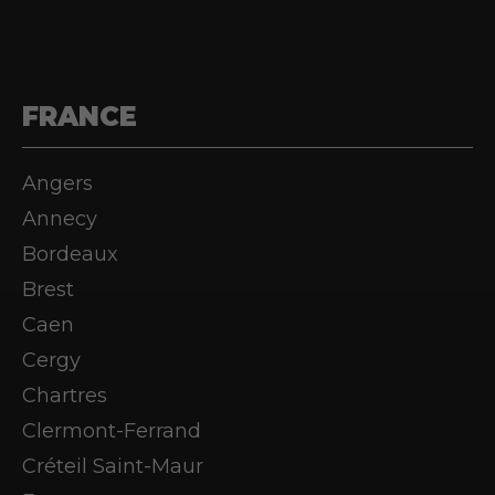
réserver. Un acompte d'un
montant unique de 58€ vous sera
demandé pour réserver votre
parcours, le restant dû sera à
FRANCE
régler une fois sur place. Précisez
les allergies alimentaires des
enfants lors de votre réservation,
Angers
car nous avons un atelier du goût
Annecy
(si vous ne les connaissez pas au
moment de la réservation, ne vous
Bordeaux
en faites pas, vous nous les
Brest
signalerez une fois sur place).
Caen
D'autres questions?
Contactez-nous via
notre rubrique
Cergy
dédiée
.
Chartres
Clermont-Ferrand
Créteil Saint-Maur