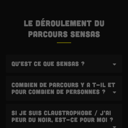
Le déroulement du
parcours SENSAS
Qu’est ce que SENSAS ?
SENSAS, c’est LE nouveau concept de
Combien de parcours y a t-il et
divertissement 100% made in France !
pour combien de personnes ?
En équipe et durant 2 heures, vous irez
de surprise en surprise le long de notre
Le parcours SENSAS est réalisable pour
parcours sensoriel, dans une obscurité
Si je suis claustrophobe / j’ai
des équipes de
4 à 30 participants.
quasi-totale. Le but ? Réussir nos défis à
peur du noir, est-ce pour moi ?
l’aide de vos 5 sens ! Vous recevrez alors
Le parcours SENSAS est accessible à 2