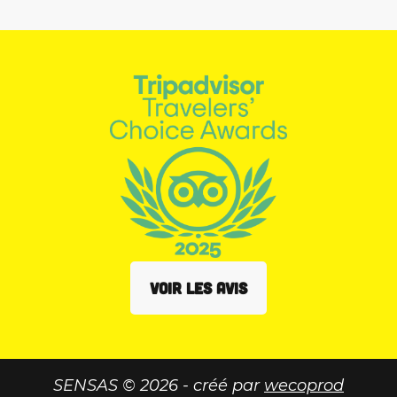
VOIR LES AVIS
SENSAS © 2026 - créé par
wecoprod